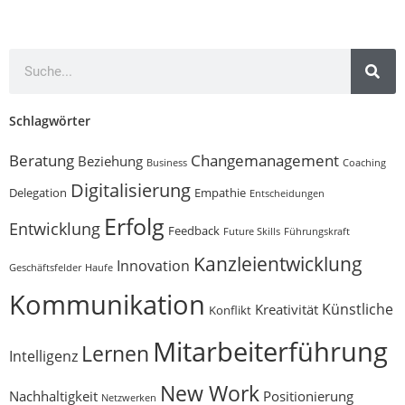
Schlagwörter
Beratung
Changemanagement
Beziehung
Business
Coaching
Digitalisierung
Delegation
Empathie
Entscheidungen
Erfolg
Entwicklung
Feedback
Future Skills
Führungskraft
Kanzleientwicklung
Innovation
Geschäftsfelder
Haufe
Kommunikation
Künstliche
Kreativität
Konflikt
Mitarbeiterführung
Lernen
Intelligenz
New Work
Nachhaltigkeit
Positionierung
Netzwerken