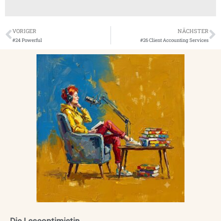
VORIGER
NÄCHSTER
#24 Powerful
#26 Client Accounting Services
Die Leseoptimistin