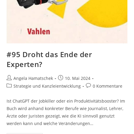
#95 Droht das Ende der
Experten?
Beitrags-
Beitrag
Angela Hamatschek
10. Mai 2024
Autor:
veröffentlicht:
Beitrags-
Beitrags-
Strategie und Kanzleientwicklung
0 Kommentare
Kategorie:
Kommentare:
Ist ChatGPT der Jobkiller oder ein Produktivitätsbooster? Im
Buch wird anhand konkreter Berufe wie Journalist, Lehrer,
Ärzte oder Juristen gezeigt, wie die KI sinnvoll genutzt
werden kann und welche Veränderungen…