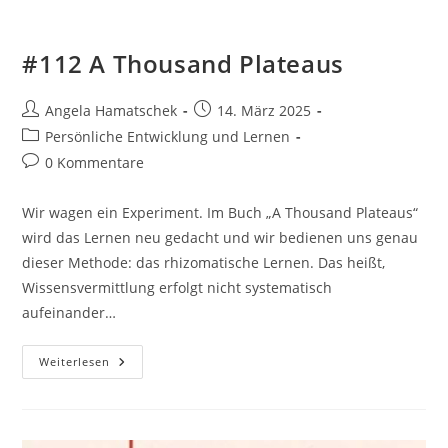
#112 A Thousand Plateaus
Beitrags-
Beitrag
Angela Hamatschek
14. März 2025
Autor:
veröffentlicht:
Beitrags-
Persönliche Entwicklung und Lernen
Kategorie:
Beitrags-
0 Kommentare
Kommentare:
Wir wagen ein Experiment. Im Buch „A Thousand Plateaus“
wird das Lernen neu gedacht und wir bedienen uns genau
dieser Methode: das rhizomatische Lernen. Das heißt,
Wissensvermittlung erfolgt nicht systematisch
aufeinander…
#112
Weiterlesen
A
Thousand
Plateaus