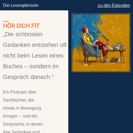
Die Leseoptimistin
zu den Episoden
HÖR DICH FIT
„Die schönsten
Gedanken entstehen oft
nicht beim Lesen eines
Buches – sondern im
Gespräch danach.“
Ein Podcast über
Sachbücher, die
etwas in Bewegung
bringen – und die
Gespräche, in denen
ihre Gedanken erst