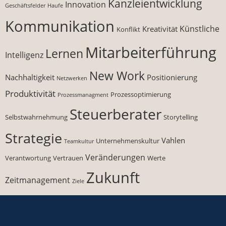
Kanzleientwicklung
Innovation
Geschäftsfelder
Haufe
Kommunikation
Künstliche
Kreativität
Konflikt
Mitarbeiterführung
Lernen
Intelligenz
New Work
Nachhaltigkeit
Positionierung
Netzwerken
Produktivität
Prozessoptimierung
Prozessmanagment
Steuerberater
Selbstwahrnehmung
Storytelling
Strategie
Vahlen
Unternehmenskultur
Teamkultur
Veränderungen
Verantwortung
Vertrauen
Werte
Zukunft
Zeitmanagement
Ziele