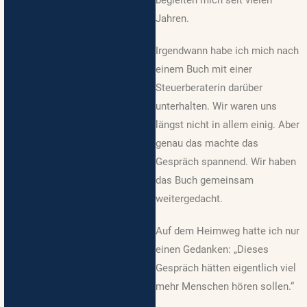
Jahren.
Irgendwann habe ich mich nach
einem Buch mit einer
Steuerberaterin darüber
unterhalten. Wir waren uns
längst nicht in allem einig. Aber
genau das machte das
Gespräch spannend. Wir haben
das Buch gemeinsam
weitergedacht.
Auf dem Heimweg hatte ich nur
einen Gedanken: „Dieses
Gespräch hätten eigentlich viel
mehr Menschen hören sollen.“