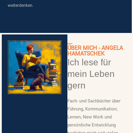
weiterdenken.
ÜBER MICH - ANGELA
HAMATSCHEK
Ich lese für
mein Leben
gern
Fach- und Sachbücher über
Führung, Kommunikation,
Lernen, New Work und
persönliche Entwicklung
begleiten mich seit vielen