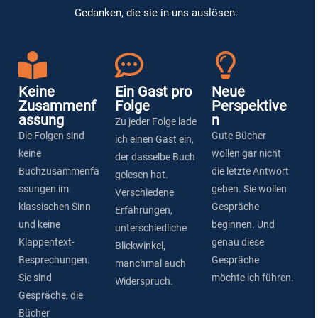
Gedanken, die sie in uns auslösen.
Keine
Ein Gast pro
Neue
Zusammenf
Folge
Perspektive
assung
n
Zu jeder Folge lade
Die Folgen sind
Gute Bücher
ich einen Gast ein,
keine
wollen gar nicht
der dasselbe Buch
Buchzusammenfa
die letzte Antwort
gelesen hat.
ssungen im
geben. Sie wollen
Verschiedene
klassischen Sinn
Gespräche
Erfahrungen,
und keine
beginnen. Und
unterschiedliche
Klappentext-
genau diese
Blickwinkel,
Besprechungen.
Gespräche
manchmal auch
Sie sind
möchte ich führen.
Widerspruch.
Gespräche, die
Bücher