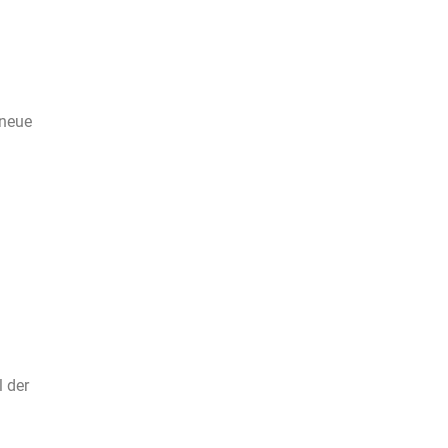
 neue
l der