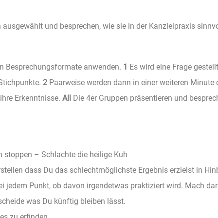
ausgewählt und besprechen, wie sie in der Kanzleipraxis sinnvo
sten Besprechungsformate anwenden.
1
Es wird eine Frage gestellt
e Stichpunkte.
2
Paarweise werden dann in einer weiteren Minute 
ihre Erkenntnisse.
All
Die 4er Gruppen präsentieren und besprec
n stoppen – Schlachte die heilige Kuh
erstellen dass Du das schlechtmöglichste Ergebnis erzielst in Hin
bei jedem Punkt, ob davon irgendetwas praktiziert wird. Mach da
scheide was Du künftig bleiben lässt.
es zu erfinden