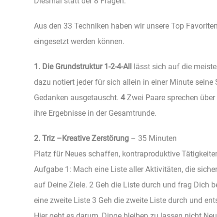
Diesmal statt der 8 Fragen:
Aus den 33 Techniken haben wir unsere Top Favoriten 
eingesetzt werden können.
1. Die Grundstruktur 1-2-4-All
lässt sich auf die mei
dazu notiert jeder für sich allein in einer Minute sein
Gedanken ausgetauscht.
4
Zwei Paare sprechen über 
ihre Ergebnisse in der Gesamtrunde.
2. Triz –Kreative Zerstörung
– 35 Minuten
Platz für Neues schaffen, kontraproduktive Tätigkeite
Aufgabe 1: Mach eine Liste aller Aktivitäten, die sich
auf Deine Ziele. 2 Geh die Liste durch und frag Dich 
eine zweite Liste 3 Geh die zweite Liste durch und ent
Hier geht es darum, Dinge bleiben zu lassen nicht Neu