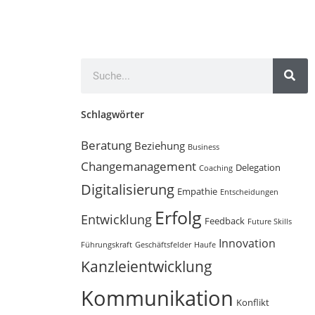
Schlagwörter
Beratung
Beziehung
Business
Changemanagement
Delegation
Coaching
Digitalisierung
Empathie
Entscheidungen
Erfolg
Entwicklung
Feedback
Future Skills
Innovation
Führungskraft
Geschäftsfelder
Haufe
Kanzleientwicklung
Kommunikation
Konflikt