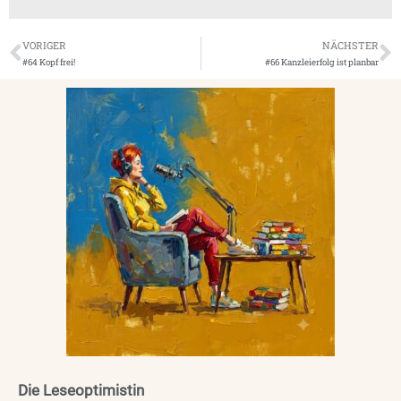
VORIGER
NÄCHSTER
#64 Kopf frei!
#66 Kanzleierfolg ist planbar
Die Leseoptimistin