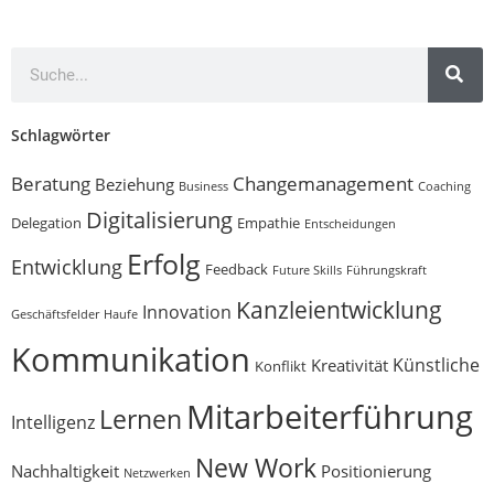
Schlagwörter
Beratung
Changemanagement
Beziehung
Business
Coaching
Digitalisierung
Delegation
Empathie
Entscheidungen
Erfolg
Entwicklung
Feedback
Future Skills
Führungskraft
Kanzleientwicklung
Innovation
Geschäftsfelder
Haufe
Kommunikation
Künstliche
Kreativität
Konflikt
Mitarbeiterführung
Lernen
Intelligenz
New Work
Nachhaltigkeit
Positionierung
Netzwerken