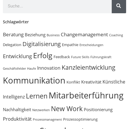
Schlagwörter
Beratung
Changemanagement
Beziehung
Business
Coaching
Digitalisierung
Delegation
Empathie
Entscheidungen
Erfolg
Entwicklung
Feedback
Future Skills
Führungskraft
Kanzleientwicklung
Innovation
Geschäftsfelder
Haufe
Kommunikation
Künstliche
Kreativität
Konflikt
Mitarbeiterführung
Lernen
Intelligenz
New Work
Nachhaltigkeit
Positionierung
Netzwerken
Produktivität
Prozessoptimierung
Prozessmanagment