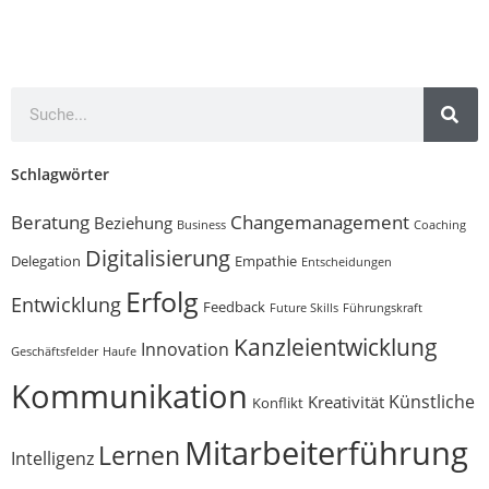
Schlagwörter
Beratung
Changemanagement
Beziehung
Business
Coaching
Digitalisierung
Delegation
Empathie
Entscheidungen
Erfolg
Entwicklung
Feedback
Future Skills
Führungskraft
Kanzleientwicklung
Innovation
Geschäftsfelder
Haufe
Kommunikation
Künstliche
Kreativität
Konflikt
Mitarbeiterführung
Lernen
Intelligenz