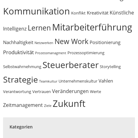
Kommunikation
Künstliche
Kreativität
Konflikt
Mitarbeiterführung
Lernen
Intelligenz
New Work
Nachhaltigkeit
Positionierung
Netzwerken
Produktivität
Prozessoptimierung
Prozessmanagment
Steuerberater
Selbstwahrnehmung
Storytelling
Strategie
Vahlen
Unternehmenskultur
Teamkultur
Veränderungen
Verantwortung
Vertrauen
Werte
Zukunft
Zeitmanagement
Ziele
Kategorien