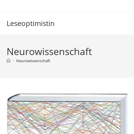
Zum
Inhalt
springen
Leseoptimistin
Neurowissenschaft
>
Neurowissenschaft