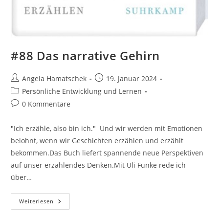
#88 Das narrative Gehirn
Beitrags-
Beitrag
Angela Hamatschek
19. Januar 2024
Autor:
veröffentlicht:
Beitrags-
Persönliche Entwicklung und Lernen
Kategorie:
Beitrags-
0 Kommentare
Kommentare:
"Ich erzähle, also bin ich." Und wir werden mit Emotionen
belohnt, wenn wir Geschichten erzählen und erzählt
bekommen.Das Buch liefert spannende neue Perspektiven
auf unser erzählendes Denken.Mit Uli Funke rede ich
über…
#88
Weiterlesen
Das
Narrative