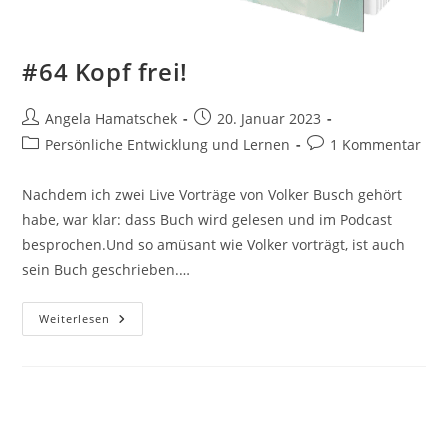
#64 Kopf frei!
Beitrags-
Beitrag
Angela Hamatschek
20. Januar 2023
Autor:
veröffentlicht:
Beitrags-
Beitrags-
Persönliche Entwicklung und Lernen
1 Kommentar
Kategorie:
Kommentare:
Nachdem ich zwei Live Vorträge von Volker Busch gehört
habe, war klar: dass Buch wird gelesen und im Podcast
besprochen.Und so amüsant wie Volker vorträgt, ist auch
sein Buch geschrieben.…
#64
Weiterlesen
Kopf
Frei!