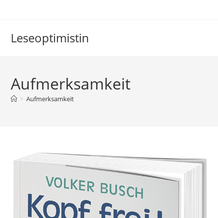
Zum
Inhalt
springen
Leseoptimistin
Aufmerksamkeit
>
Aufmerksamkeit