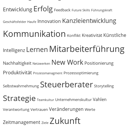
Erfolg
Entwicklung
Feedback
Future Skills
Führungskraft
Kanzleientwicklung
Innovation
Geschäftsfelder
Haufe
Kommunikation
Künstliche
Kreativität
Konflikt
Mitarbeiterführung
Lernen
Intelligenz
New Work
Nachhaltigkeit
Positionierung
Netzwerken
Produktivität
Prozessoptimierung
Prozessmanagment
Steuerberater
Selbstwahrnehmung
Storytelling
Strategie
Vahlen
Unternehmenskultur
Teamkultur
Veränderungen
Verantwortung
Vertrauen
Werte
Zukunft
Zeitmanagement
Ziele