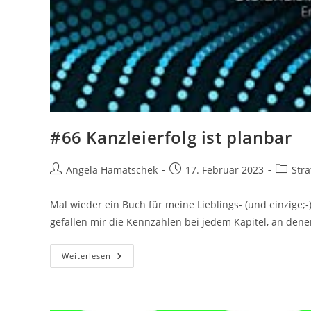
#66 Kanzleierfolg ist planbar
Beitrags-
Beitrag
Beitrag
Angela Hamatschek
17. Februar 2023
Str
Autor:
veröffentlicht:
Kategor
Mal wieder ein Buch für meine Lieblings- (und einzige;
gefallen mir die Kennzahlen bei jedem Kapitel, an den
#66
Weiterlesen
Kanzleierfolg
Ist
Planbar