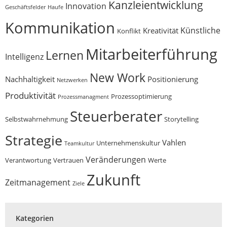
Kanzleientwicklung
Innovation
Geschäftsfelder
Haufe
Kommunikation
Künstliche
Kreativität
Konflikt
Mitarbeiterführung
Lernen
Intelligenz
New Work
Nachhaltigkeit
Positionierung
Netzwerken
Produktivität
Prozessoptimierung
Prozessmanagment
Steuerberater
Selbstwahrnehmung
Storytelling
Strategie
Vahlen
Unternehmenskultur
Teamkultur
Veränderungen
Verantwortung
Vertrauen
Werte
Zukunft
Zeitmanagement
Ziele
Kategorien