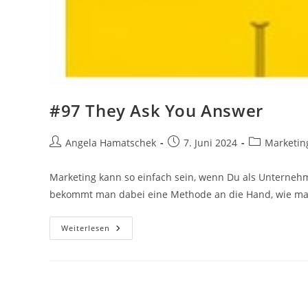
#97 They Ask You Answer
Beitrags-
Beitrag
Beitrags-
Angela Hamatschek
7. Juni 2024
Marketing
Autor:
veröffentlicht:
Kategorie:
Marketing kann so einfach sein, wenn Du als Unterneh
bekommt man dabei eine Methode an die Hand, wie ma
#97
Weiterlesen
They
Ask
You
Answer