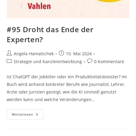
#95 Droht das Ende der
Experten?
Beitrags-
Beitrag
Angela Hamatschek
10. Mai 2024
Autor:
veröffentlicht:
Beitrags-
Beitrags-
Strategie und Kanzleientwicklung
0 Kommentare
Kategorie:
Kommentare:
Ist ChatGPT der Jobkiller oder ein Produktivitätsbooster? Im
Buch wird anhand konkreter Berufe wie Journalist, Lehrer,
Ärzte oder Juristen gezeigt, wie die KI sinnvoll genutzt
werden kann und welche Veränderungen…
#95
Weiterlesen
Droht
Das
Ende
Der
Experten?